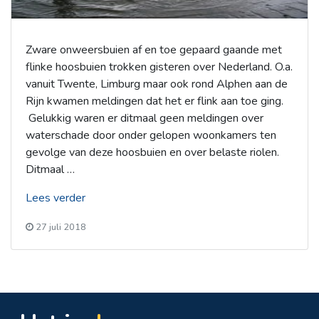
resultaat
zijn
van
Zware onweersbuien af en toe gepaard gaande met
één
flinke hoosbuien trokken gisteren over Nederland. O.a.
hoosbui!”
vanuit Twente, Limburg maar ook rond Alphen aan de
Rijn kwamen meldingen dat het er flink aan toe ging.
Gelukkig waren er ditmaal geen meldingen over
waterschade door onder gelopen woonkamers ten
gevolge van deze hoosbuien en over belaste riolen.
Ditmaal …
“Ook
Lees verder
gisteren
27 juli 2018
weer
Hoosbuien
in
verschillende
delen
van