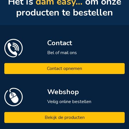
Het is
dam easy…
om onze
het
producten te bestellen
land!”
Contact
Bel of mail ons
Contact opnemen
Webshop
Veilig online bestellen
Bekijk de producten