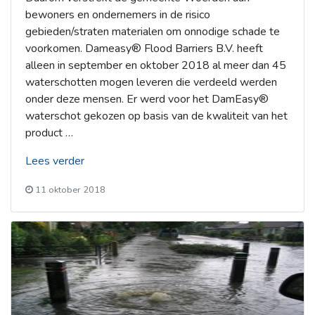
bewoners en ondernemers in de risico
gebieden/straten materialen om onnodige schade te
voorkomen. Dameasy® Flood Barriers B.V. heeft
alleen in september en oktober 2018 al meer dan 45
waterschotten mogen leveren die verdeeld werden
onder deze mensen. Er werd voor het DamEasy®
waterschot gekozen op basis van de kwaliteit van het
product …
“Als
Lees verder
het
11 oktober 2018
riool
het
niet
aankan
dan
kan
dit
het