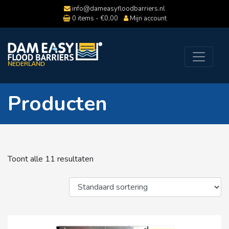
info@dameasyfloodbarriers.nl
0 items -
€
0,00
Mijn account
Producten
Toont alle 11 resultaten