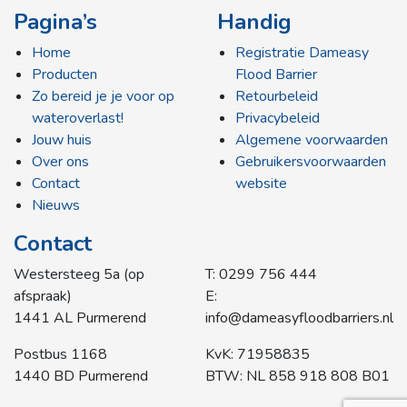
Pagina’s
Handig
Home
Registratie Dameasy
Producten
Flood Barrier
Zo bereid je je voor op
Retourbeleid
wateroverlast!
Privacybeleid
Jouw huis
Algemene voorwaarden
Over ons
Gebruikersvoorwaarden
Contact
website
Nieuws
Contact
Westersteeg 5a (op
T: 0299 756 444
afspraak)
E:
1441 AL Purmerend
info@dameasyfloodbarriers.nl
Postbus 1168
KvK: 71958835
1440 BD Purmerend
BTW: NL 858 918 808 B01