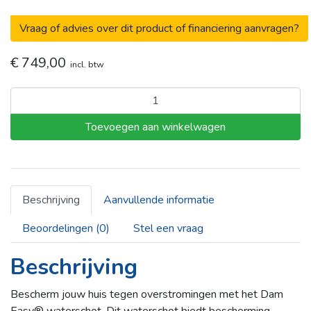
Vraag of advies over dit product of financiering aanvragen?
€
749,00
incl. btw
Dam
Easy®
Toevoegen aan winkelwagen
Waterschot
aantal
Beschrijving
Aanvullende informatie
Beoordelingen (0)
Stel een vraag
Beschrijving
Bescherm jouw huis tegen overstromingen met het Dam