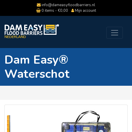
info@dameasyfloodbarriers.nl
0 items -
€
0,00
Mijn account
Dam Easy®
Waterschot