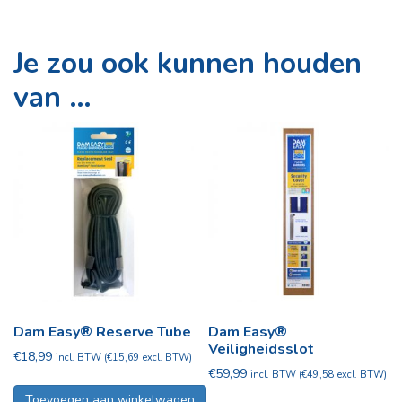
Je zou ook kunnen houden
van …
Dam Easy® Reserve Tube
Dam Easy®
Veiligheidsslot
€
18,99
incl. BTW (
€
15,69
excl. BTW)
€
59,99
incl. BTW (
€
49,58
excl. BTW)
Toevoegen aan winkelwagen