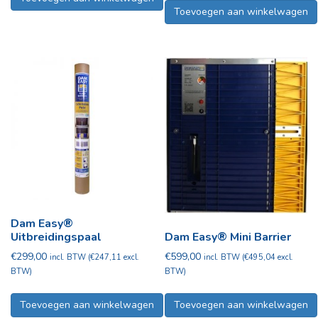
Toevoegen aan winkelwagen
Dam Easy®
Dam Easy® Mini Barrier
Uitbreidingspaal
€
599,00
€
299,00
incl. BTW (
€
495,04
excl.
incl. BTW (
€
247,11
excl.
BTW)
BTW)
Toevoegen aan winkelwagen
Toevoegen aan winkelwagen