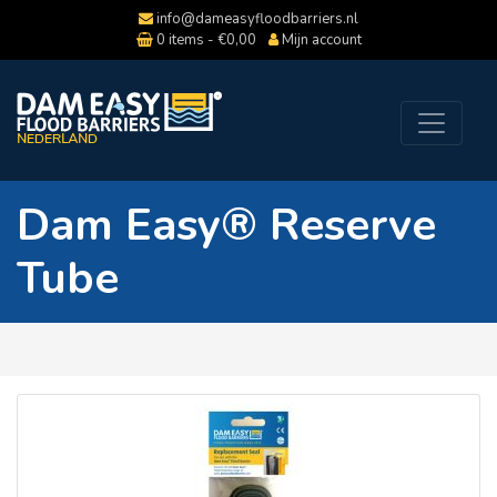
info@dameasyfloodbarriers.nl
0 items -
€
0,00
Mijn account
Dam Easy® Reserve
Tube