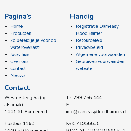
Pagina’s
Handig
Home
Registratie Dameasy
Producten
Flood Barrier
Zo bereid je je voor op
Retourbeleid
wateroverlast!
Privacybeleid
Jouw huis
Algemene voorwaarden
Over ons
Gebruikersvoorwaarden
Contact
website
Nieuws
Contact
Westersteeg 5a (op
T: 0299 756 444
afspraak)
E:
1441 AL Purmerend
info@dameasyfloodbarriers.nl
Postbus 1168
KvK: 71958835
1440 BD Purmerend
BTW: NL 858 918 808 B01